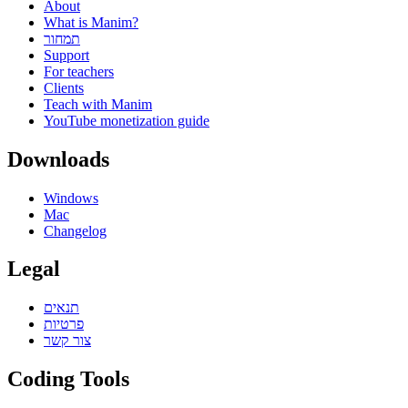
About
What is Manim?
תמחור
Support
For teachers
Clients
Teach with Manim
YouTube monetization guide
Downloads
Windows
Mac
Changelog
Legal
תנאים
פרטיות
צור קשר
Coding Tools