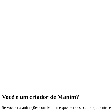
RD
Reducible
@reducible
VC
vcubingx
@vcubingx
Você é um criador de Manim?
Se você cria animações com Manim e quer ser destacado aqui, entre e