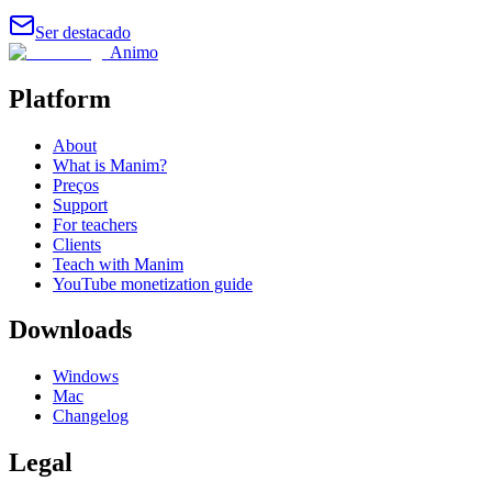
Ser destacado
Animo
Platform
About
What is Manim?
Preços
Support
For teachers
Clients
Teach with Manim
YouTube monetization guide
Downloads
Windows
Mac
Changelog
Legal