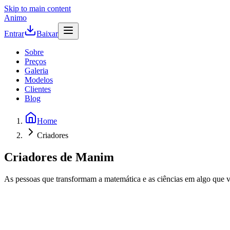
Skip to main content
Animo
Entrar
Baixar
Sobre
Preços
Galeria
Modelos
Clientes
Blog
Home
Criadores
Criadores de Manim
As pessoas que transformam a matemática e as ciências em algo que
3B