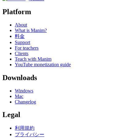
Platform
About
What is Manim?
料金
Support
For teachers
Clients
Teach with Manim
YouTube monetization guide
Downloads
Windows
Mac
Changelog
Legal
利用規約
プライバシー