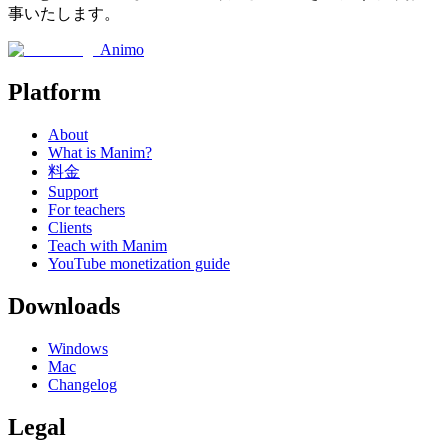
事いたします。
Animo
Platform
About
What is Manim?
料金
Support
For teachers
Clients
Teach with Manim
YouTube monetization guide
Downloads
Windows
Mac
Changelog
Legal