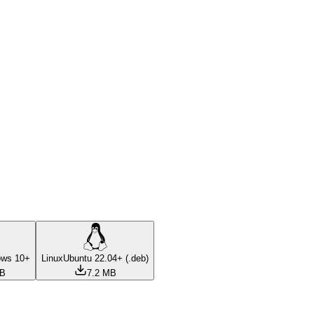
ows 10+
Linux
Ubuntu 22.04+ (.deb)
MB
7.2 MB