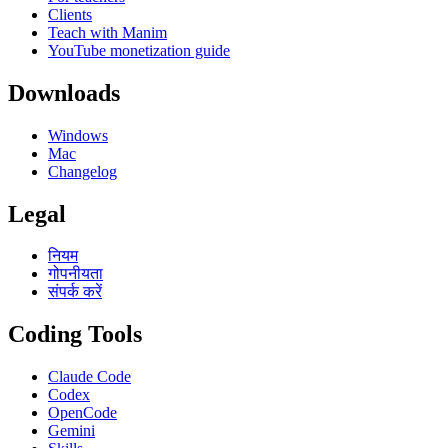
Clients
Teach with Manim
YouTube monetization guide
Downloads
Windows
Mac
Changelog
Legal
नियम
गोपनीयता
संपर्क करें
Coding Tools
Claude Code
Codex
OpenCode
Gemini