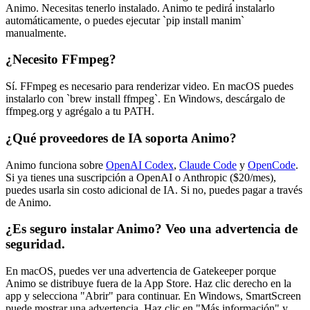
Animo. Necesitas tenerlo instalado. Animo te pedirá instalarlo
automáticamente, o puedes ejecutar `pip install manim`
manualmente.
¿Necesito FFmpeg?
Sí. FFmpeg es necesario para renderizar video. En macOS puedes
instalarlo con `brew install ffmpeg`. En Windows, descárgalo de
ffmpeg.org y agrégalo a tu PATH.
¿Qué proveedores de IA soporta Animo?
Animo funciona sobre
OpenAI Codex
,
Claude Code
y
OpenCode
.
Si ya tienes una suscripción a OpenAI o Anthropic ($20/mes),
puedes usarla sin costo adicional de IA. Si no, puedes pagar a través
de Animo.
¿Es seguro instalar Animo? Veo una advertencia de
seguridad.
En macOS, puedes ver una advertencia de Gatekeeper porque
Animo se distribuye fuera de la App Store. Haz clic derecho en la
app y selecciona "Abrir" para continuar. En Windows, SmartScreen
puede mostrar una advertencia. Haz clic en "Más información" y