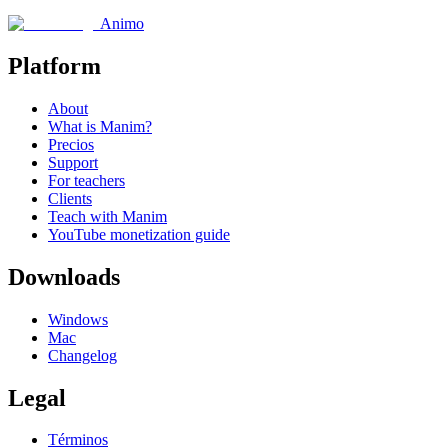
Animo
Platform
About
What is Manim?
Precios
Support
For teachers
Clients
Teach with Manim
YouTube monetization guide
Downloads
Windows
Mac
Changelog
Legal
Términos