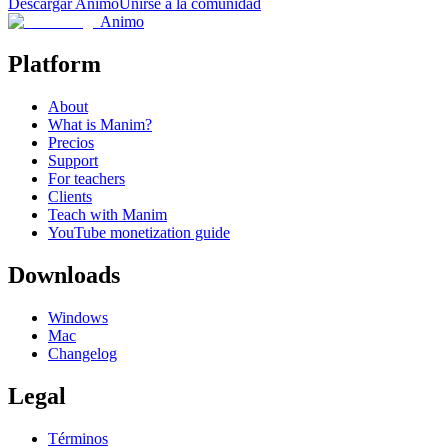
Descargar Animo
Unirse a la comunidad
Animo
Platform
About
What is Manim?
Precios
Support
For teachers
Clients
Teach with Manim
YouTube monetization guide
Downloads
Windows
Mac
Changelog
Legal
Términos