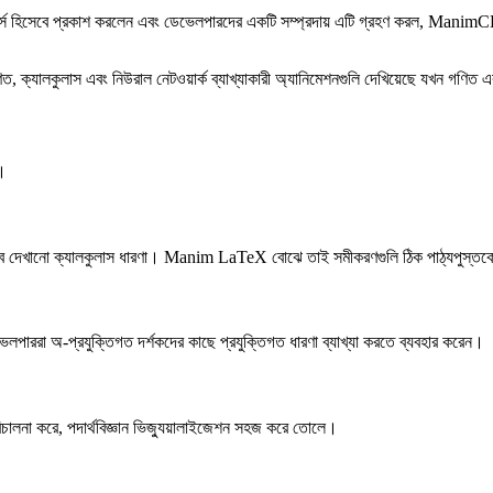
িসেবে প্রকাশ করলেন এবং ডেভেলপারদের একটি সম্প্রদায় এটি গ্রহণ করল, ManimCE
ালকুলাস এবং নিউরাল নেটওয়ার্ক ব্যাখ্যাকারী অ্যানিমেশনগুলি দেখিয়েছে যখন গণিত এ
ণ।
ালভাবে দেখানো ক্যালকুলাস ধারণা। Manim LaTeX বোঝে তাই সমীকরণগুলি ঠিক পাঠ্যপুস্তকে
ভেলপাররা অ-প্রযুক্তিগত দর্শকদের কাছে প্রযুক্তিগত ধারণা ব্যাখ্যা করতে ব্যবহার করেন।
পরিচালনা করে, পদার্থবিজ্ঞান ভিজ্যুয়ালাইজেশন সহজ করে তোলে।