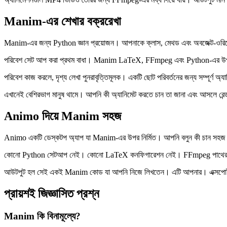
Manim-এর শেখার বক্ররেখা
Manim-এর জন্য Python জ্ঞান প্রয়োজন। আপনাকে ক্লাস, মেথড এবং অবজেক্ট-ওরিয়েন্ট
পরিবেশ সেট আপ করা প্রথম বাধা। Manim LaTeX, FFmpeg এবং Python-এর উপর নির
পরিবেশ কাজ করলে, দৃশ্য লেখা পুনরাবৃত্তিমূলক। একটি ছোট পরিবর্তনের জন্য সম্পূর্ণ অ্য
এখানেই বেশিরভাগ মানুষ থামে। আপনি কী অ্যানিমেট করতে চান তা জানা এবং আসলে রেন্
Animo দিয়ে Manim সহজ
Animo একটি ডেস্কটপ অ্যাপ যা Manim-এর উপর নির্মিত। আপনি বলুন কী চান সহজ ভাষ
কোনো Python সেটআপ নেই। কোনো LaTeX কনফিগারেশন নেই। FFmpeg পাথের সাথে ক
আউটপুট হল সেই একই Manim কোড যা আপনি নিজে লিখতেন। এটি আপনার। এক্সপোর্ট 
প্রায়শই জিজ্ঞাসিত প্রশ্ন
Manim কি বিনামূল্যে?