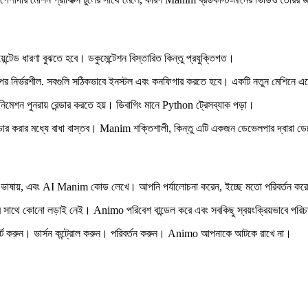
েড ধারণা বুঝতে হবে। ডকুমেন্টেশন বিস্তারিত কিন্তু প্রযুক্তিগত।
্ভরশীল. সবগুলি সঠিকভাবে ইনস্টল এবং কনফিগার করতে হবে। একটি নতুন মেশিনে এতে
ানিমেশন পুনরায় রেন্ডার করতে হয়। ডিবাগিং মানে Python ট্রেসব্যাক পড়া।
ডার করার মধ্যে বাধা বাস্তব। Manim শক্তিশালী, কিন্তু এটি একজন ডেভেলপার দ্বারা ড
ায়, এবং AI Manim কোড লেখে। আপনি পর্যালোচনা করেন, ইচ্ছে মতো পরিবর্তন করেন এ
োনো লড়াই নেই। Animo পরিবেশ বান্ডেল করে এবং সবকিছু স্বয়ংক্রিয়ভাবে পরিচ
করুন। ভার্সন কন্ট্রোল করুন। পরিবর্তন করুন। Animo আপনাকে আটকে রাখে না।