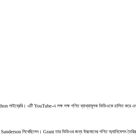
লাইব্রেরি। এটি YouTube-এ লক্ষ লক্ষ গণিত ব্যাখ্যামূলক ভিডিওকে চালিত করে এবং সারা বি
rson লিখেছিলেন। Grant তার ভিডিওর জন্য উচ্চমানের গণিত অ্যানিমেশন তৈরির একট