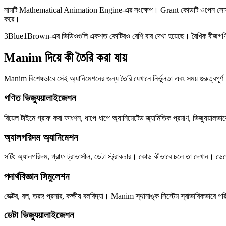
নামটি Mathematical Animation Engine-এর সংক্ষেপ। Grant কোডটি ওপেন সোর্স হ
করে।
3Blue1Brown-এর ভিডিওগুলি একশত কোটিরও বেশি বার দেখা হয়েছে। রৈখিক বীজগণিত, ক্য
Manim দিয়ে কী তৈরি করা যায়
Manim বিশেষভাবে সেই অ্যানিমেশনের জন্য তৈরি যেখানে নির্ভুলতা এবং সময় গুরুত্বপূর্
গণিত ভিজ্যুয়ালাইজেশন
রিয়েল টাইমে গ্রাফ করা ফাংশন, ধাপে ধাপে অ্যানিমেটেড জ্যামিতিক প্রমাণ, ভিজ্যুয়
অ্যালগরিদম অ্যানিমেশন
সর্টিং অ্যালগরিদম, গ্রাফ ট্রাভার্সাল, ডেটা স্ট্রাকচার। কোড কীভাবে চলে তা দেখান। ডে
পদার্থবিজ্ঞান সিমুলেশন
ভেক্টর, বল, তরঙ্গ প্রসার, কক্ষীয় বলবিদ্যা। Manim স্থানাঙ্ক সিস্টেম স্বাভাবিকভাবে 
ডেটা ভিজ্যুয়ালাইজেশন