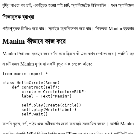
বৃদ্ধি পাওয়া বার চার্ট, একত্রিত হওয়া পাই চার্ট, অ্যানিমেটেড টাইমলাইন। যখন অ্যানিমেশনকে 
শিক্ষামূলক ব্যাখ্যা
পাঠ্যপুস্তক ভিডিও হয়ে যায়। স্লাইড অ্যানিমেশন হয়ে যায়। শিক্ষকরা Manim ব্যবহ
Manim কীভাবে কাজ করে
Manim Python ব্যবহার করে বর্ণনা করে স্ক্রিনে কী এবং কখন দেখাতে হবে। প্রতিটি অ্য
একটি সহজ Manim দৃশ্য যা একটি বৃত্ত এবং লেবেল আঁকে:
from manim import *

class HelloCircle(Scene):

    def construct(self):

        circle = Circle(color=BLUE)

        label = Text("Manim")

        self.play(Create(circle))

        self.play(Write(label))

        self.wait()
আপনি বৃত্ত, বর্গ, পাঠ্য এবং সমীকরণের মতো অবজেক্ট সংজ্ঞায়িত করেন। আপনি Mani
অ্যানিমেশনগুলি MP4 ভিডিও তৈরির জন্য FFmpeg-এর মধ্য দিয়ে যায়। আউটপুট মান পে