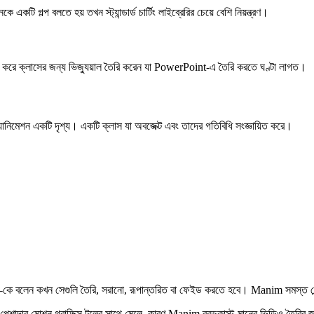
একটি গল্প বলতে হয় তখন স্ট্যান্ডার্ড চার্টিং লাইব্রেরির চেয়ে বেশি নিয়ন্ত্রণ।
ার করে ক্লাসের জন্য ভিজ্যুয়াল তৈরি করেন যা PowerPoint-এ তৈরি করতে ঘণ্টা লাগত।
ানিমেশন একটি দৃশ্য। একটি ক্লাস যা অবজেক্ট এবং তাদের গতিবিধি সংজ্ঞায়িত করে।
m-কে বলেন কখন সেগুলি তৈরি, সরানো, রূপান্তরিত বা ফেইড করতে হবে। Manim সমস্ত রেন
শাদার মোশন গ্রাফিক্স টুলের সাথে মেলে, কারণ Manim ব্রডকাস্ট-মানের ভিডিও তৈরির 