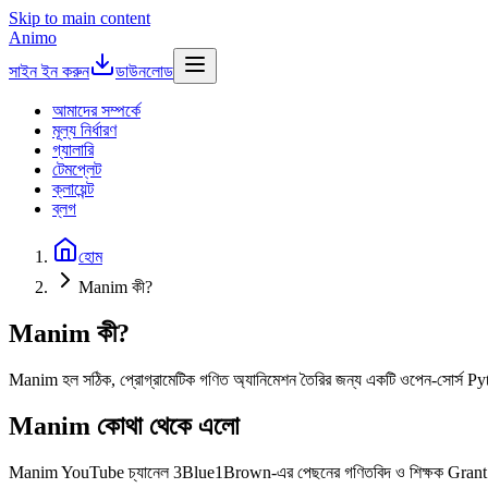
Skip to main content
Animo
সাইন ইন করুন
ডাউনলোড
আমাদের সম্পর্কে
মূল্য নির্ধারণ
গ্যালারি
টেমপ্লেট
ক্লায়েন্ট
ব্লগ
হোম
Manim কী?
Manim কী?
Manim হল সঠিক, প্রোগ্রামেটিক গণিত অ্যানিমেশন তৈরির জন্য একটি ওপেন-সোর্স Python 
Manim কোথা থেকে এলো
Manim YouTube চ্যানেল 3Blue1Brown-এর পেছনের গণিতবিদ ও শিক্ষক Grant Sande