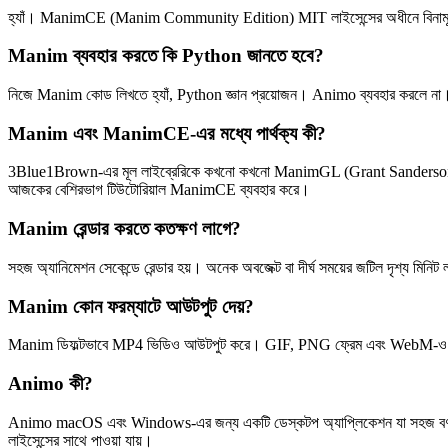
হ্যাঁ। ManimCE (Manim Community Edition) MIT লাইসেন্সের অধীনে বিনামূল্যে এব
Manim ব্যবহার করতে কি Python জানতে হবে?
নিজে Manim কোড লিখতে হ্যাঁ, Python জ্ঞান প্রয়োজন। Animo ব্যবহার করলে ন
Manim এবং ManimCE-এর মধ্যে পার্থক্য কী?
3Blue1Brown-এর মূল লাইব্রেরিকে কখনো কখনো ManimGL (Grant Sanderson নিজের জ
আজকের বেশিরভাগ টিউটোরিয়াল ManimCE ব্যবহার করে।
Manim রেন্ডার করতে কতক্ষণ লাগে?
সহজ অ্যানিমেশন সেকেন্ডে রেন্ডার হয়। অনেক অবজেক্ট বা দীর্ঘ সময়ের জটিল দৃশ্য ম
Manim কোন ফরম্যাটে আউটপুট দেয়?
Manim ডিফল্টভাবে MP4 ভিডিও আউটপুট করে। GIF, PNG ফ্রেম এবং WebM-ও এক্সপ
Animo কী?
Animo macOS এবং Windows-এর জন্য একটি ডেস্কটপ অ্যাপ্লিকেশন যা সহজ বর্ণনা
লাইসেন্সের সাথে পাওয়া যায়।