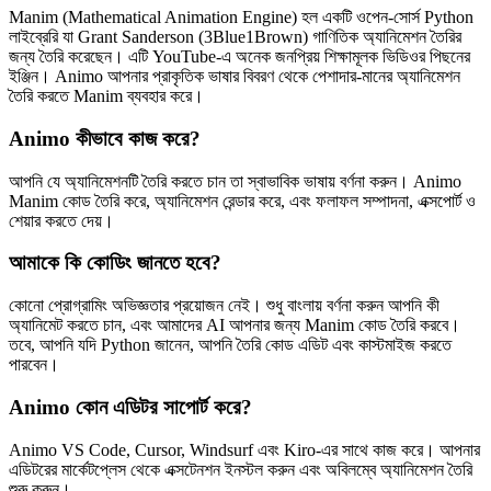
Manim (Mathematical Animation Engine) হল একটি ওপেন-সোর্স Python
লাইব্রেরি যা Grant Sanderson (3Blue1Brown) গাণিতিক অ্যানিমেশন তৈরির
জন্য তৈরি করেছেন। এটি YouTube-এ অনেক জনপ্রিয় শিক্ষামূলক ভিডিওর পিছনের
ইঞ্জিন। Animo আপনার প্রাকৃতিক ভাষার বিবরণ থেকে পেশাদার-মানের অ্যানিমেশন
তৈরি করতে Manim ব্যবহার করে।
Animo কীভাবে কাজ করে?
আপনি যে অ্যানিমেশনটি তৈরি করতে চান তা স্বাভাবিক ভাষায় বর্ণনা করুন। Animo
Manim কোড তৈরি করে, অ্যানিমেশন রেন্ডার করে, এবং ফলাফল সম্পাদনা, এক্সপোর্ট ও
শেয়ার করতে দেয়।
আমাকে কি কোডিং জানতে হবে?
কোনো প্রোগ্রামিং অভিজ্ঞতার প্রয়োজন নেই। শুধু বাংলায় বর্ণনা করুন আপনি কী
অ্যানিমেট করতে চান, এবং আমাদের AI আপনার জন্য Manim কোড তৈরি করবে।
তবে, আপনি যদি Python জানেন, আপনি তৈরি কোড এডিট এবং কাস্টমাইজ করতে
পারবেন।
Animo কোন এডিটর সাপোর্ট করে?
Animo VS Code, Cursor, Windsurf এবং Kiro-এর সাথে কাজ করে। আপনার
এডিটরের মার্কেটপ্লেস থেকে এক্সটেনশন ইনস্টল করুন এবং অবিলম্বে অ্যানিমেশন তৈরি
শুরু করুন।