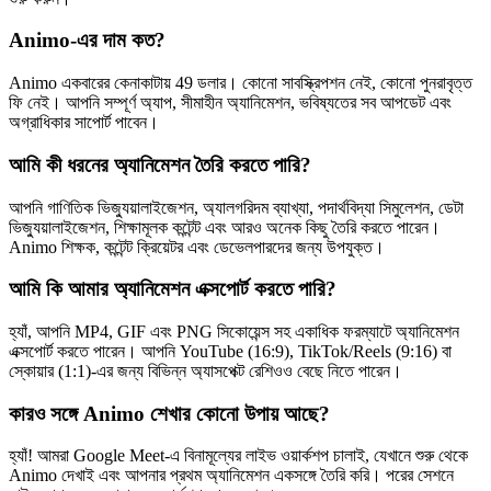
Animo-এর দাম কত?
Animo একবারের কেনাকাটায় 49 ডলার। কোনো সাবস্ক্রিপশন নেই, কোনো পুনরাবৃত্ত
ফি নেই। আপনি সম্পূর্ণ অ্যাপ, সীমাহীন অ্যানিমেশন, ভবিষ্যতের সব আপডেট এবং
অগ্রাধিকার সাপোর্ট পাবেন।
আমি কী ধরনের অ্যানিমেশন তৈরি করতে পারি?
আপনি গাণিতিক ভিজ্যুয়ালাইজেশন, অ্যালগরিদম ব্যাখ্যা, পদার্থবিদ্যা সিমুলেশন, ডেটা
ভিজ্যুয়ালাইজেশন, শিক্ষামূলক কন্টেন্ট এবং আরও অনেক কিছু তৈরি করতে পারেন।
Animo শিক্ষক, কন্টেন্ট ক্রিয়েটর এবং ডেভেলপারদের জন্য উপযুক্ত।
আমি কি আমার অ্যানিমেশন এক্সপোর্ট করতে পারি?
হ্যাঁ, আপনি MP4, GIF এবং PNG সিকোয়েন্স সহ একাধিক ফরম্যাটে অ্যানিমেশন
এক্সপোর্ট করতে পারেন। আপনি YouTube (16:9), TikTok/Reels (9:16) বা
স্কোয়ার (1:1)-এর জন্য বিভিন্ন অ্যাসপেক্ট রেশিওও বেছে নিতে পারেন।
কারও সঙ্গে Animo শেখার কোনো উপায় আছে?
হ্যাঁ! আমরা Google Meet-এ বিনামূল্যের লাইভ ওয়ার্কশপ চালাই, যেখানে শুরু থেকে
Animo দেখাই এবং আপনার প্রথম অ্যানিমেশন একসঙ্গে তৈরি করি। পরের সেশনে