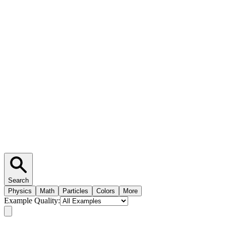
Search
Physics
Math
Particles
Colors
More
Example Quality: