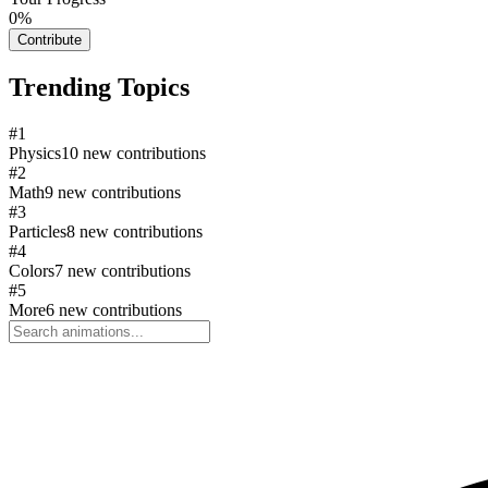
0
%
Contribute
Trending Topics
#
1
Physics
10
new contributions
#
2
Math
9
new contributions
#
3
Particles
8
new contributions
#
4
Colors
7
new contributions
#
5
More
6
new contributions